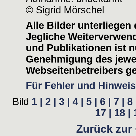
© Sigrid Mörschel
Alle Bilder unterliege
Jegliche Weiterverwen
und Publikationen ist nu
Genehmigung des jewei
Webseitenbetreibers ge
Für Fehler und Hinweise
Bild
1 |
2 |
3 |
4 |
5 |
6 |
7 |
8 
17 |
18 |
Zurück zur 