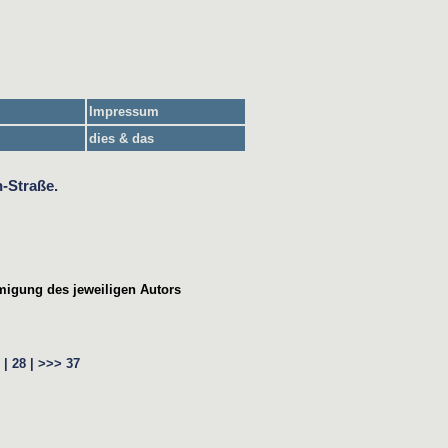
Impressum
dies & das
migung des jeweiligen Autors
 |
28 |
>>>
37