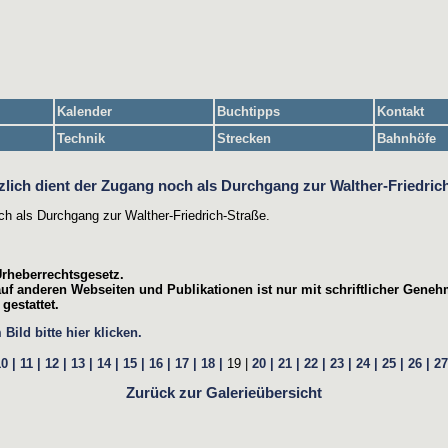
Kalender
Buchtipps
Kontakt
Technik
Strecken
Bahnhöfe
ch als Durchgang zur Walther-Friedrich-Straße.
Urheberrechtsgesetz.
uf anderen Webseiten und Publikationen ist nur mit schriftlicher Geneh
gestattet.
ild bitte hier klicken.
0 |
11 |
12 |
13 |
14 |
15 |
16 |
17 |
18 |
19 |
20 |
21 |
22 |
23 |
24 |
25 |
26 |
27
Zurück zur Galerieübersicht