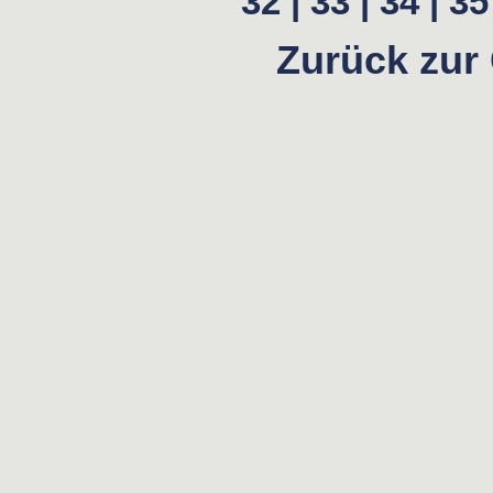
32 |
33 |
34 |
35 
Zurück zur 