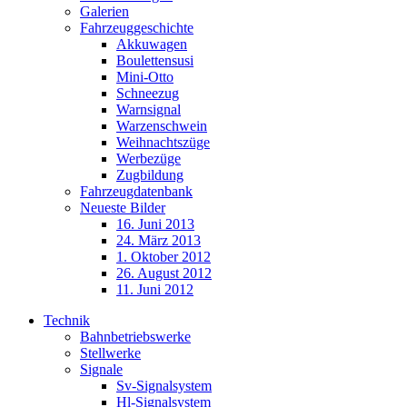
Galerien
Fahrzeuggeschichte
Akkuwagen
Boulettensusi
Mini-Otto
Schneezug
Warnsignal
Warzenschwein
Weihnachtszüge
Werbezüge
Zugbildung
Fahrzeugdatenbank
Neueste Bilder
16. Juni 2013
24. März 2013
1. Oktober 2012
26. August 2012
11. Juni 2012
Technik
Bahnbetriebswerke
Stellwerke
Signale
Sv-Signalsystem
Hl-Signalsystem