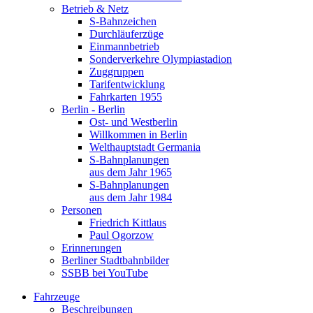
Betrieb & Netz
S-Bahnzeichen
Durchläuferzüge
Einmannbetrieb
Sonderverkehre Olympiastadion
Zuggruppen
Tarifentwicklung
Fahrkarten 1955
Berlin - Berlin
Ost- und Westberlin
Willkommen in Berlin
Welthauptstadt Germania
S-Bahnplanungen
aus dem Jahr 1965
S-Bahnplanungen
aus dem Jahr 1984
Personen
Friedrich Kittlaus
Paul Ogorzow
Erinnerungen
Berliner Stadtbahnbilder
SSBB bei YouTube
Fahrzeuge
Beschreibungen