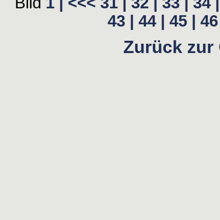
Bild
1 |
<<<
31 |
32 |
33 |
34 |
43 |
44 |
45 |
46 
Zurück zur 