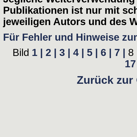
Publikationen ist nur mit s
jeweiligen Autors und des W
Für Fehler und Hinweise zum 
Bild
1 |
2 |
3 |
4 |
5 |
6 |
7 |
8 
17 
Zurück zur 