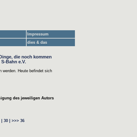
Impressum
dies & das
n werden. Heute befindet sich
migung des jeweiligen Autors
 |
30 |
>>>
36