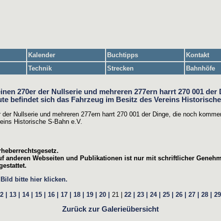
Kalender
Buchtipps
Kontakt
Technik
Strecken
Bahnhöfe
 der Nullserie und mehreren 277ern harrt 270 001 der Dinge, die noch komme
eins Historische S-Bahn e.V.
rheberrechtsgesetz.
f anderen Webseiten und Publikationen ist nur mit schriftlicher Geneh
estattet.
ild bitte hier klicken.
2 |
13 |
14 |
15 |
16 |
17 |
18 |
19 |
20 |
21 |
22 |
23 |
24 |
25 |
26 |
27 |
28 |
29
Zurück zur Galerieübersicht