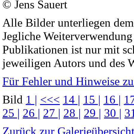
© Jens Sauert
Alle Bilder unterliegen dem
Jegliche Weiterverwendung
Publikationen ist nur mit s
jeweiligen Autors und des W
Für Fehler und Hinweise zum
Bild
1 |
<<<
14 |
15 |
16 |
17
25 |
26 |
27 |
28 |
29 |
30 |
31
Zurück zur Galerieübersich