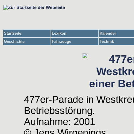
Startseite
Lexikon
Kalender
Geschichte
Fahrzeuge
Technik
477er-Parade in Westkre
Betriebsstörung.
Aufnahme: 2001
© Jens Wirgenings