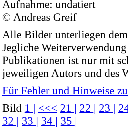
Aufnahme: undatiert
© Andreas Greif
Alle Bilder unterliegen dem
Jegliche Weiterverwendung
Publikationen ist nur mit s
jeweiligen Autors und des W
Für Fehler und Hinweise zum
Bild
1 |
<<<
21 |
22 |
23 |
24
32 |
33 |
34 |
35 |