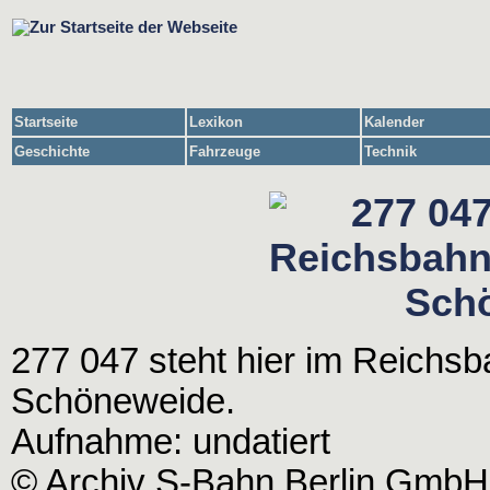
Startseite
Lexikon
Kalender
Geschichte
Fahrzeuge
Technik
277 047 steht hier im Reich
Schöneweide.
Aufnahme: undatiert
© Archiv S-Bahn Berlin GmbH