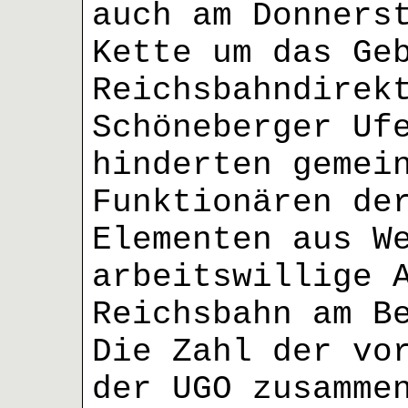
auch am Donners
Kette um das Ge
Reichsbahndirek
Schöneberger Uf
hinderten gemei
Funktionären de
Elementen aus W
arbeitswillige 
Reichsbahn am B
Die Zahl der vo
der UGO zusamme