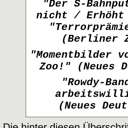
"Der S-Bahnpu
nicht / Erhöht
"Terrorprämi
(Berliner 
"Momentbilder v
Zoo!" (Neues D
"Rowdy-Ban
arbeitswill
(Neues Deut
Die hinter diesen Überschri