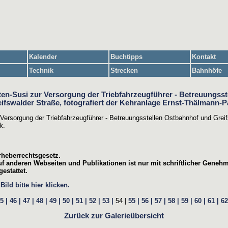
Kalender
Buchtipps
Kontakt
Technik
Strecken
Bahnhöfe
 Versorgung der Triebfahrzeugführer - Betreuungsstellen Ostbahnhof und Greifs
k.
rheberrechtsgesetz.
f anderen Webseiten und Publikationen ist nur mit schriftlicher Geneh
estattet.
ild bitte hier klicken.
5 |
46 |
47 |
48 |
49 |
50 |
51 |
52 |
53 |
54 |
55 |
56 |
57 |
58 |
59 |
60 |
61 |
62
Zurück zur Galerieübersicht