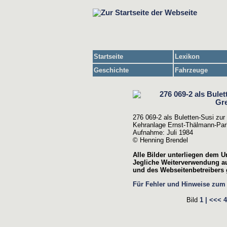
Startseite
Lexikon
Geschichte
Fahrzeuge
276 069-2 als Buletten-Susi zur
Kehranlage Ernst-Thälmann-Par
Aufnahme: Juli 1984
© Henning Brendel
Alle Bilder unterliegen dem U
Jegliche Weiterverwendung au
und des Webseitenbetreibers g
Für Fehler und Hinweise zum B
Bild
1 |
<<<
4