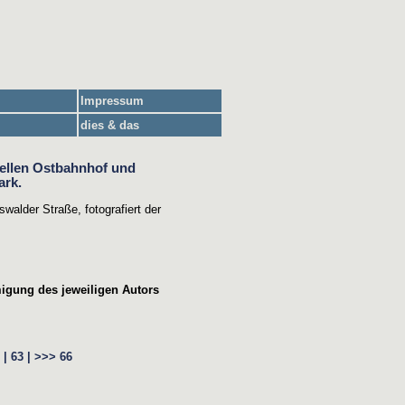
Impressum
dies & das
walder Straße, fotografiert der
migung des jeweiligen Autors
 |
63 |
>>>
66