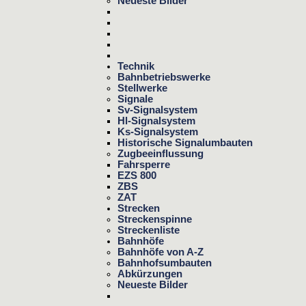
Neueste Bilder
Technik
Bahnbetriebswerke
Stellwerke
Signale
Sv-Signalsystem
Hl-Signalsystem
Ks-Signalsystem
Historische Signalumbauten
Zugbeeinflussung
Fahrsperre
EZS 800
ZBS
ZAT
Strecken
Streckenspinne
Streckenliste
Bahnhöfe
Bahnhöfe von A-Z
Bahnhofsumbauten
Abkürzungen
Neueste Bilder