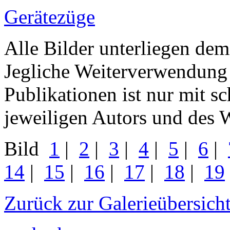
Gerätezüge
Alle Bilder unterliegen dem
Jegliche Weiterverwendung
Publikationen ist nur mit s
jeweiligen Autors und des W
Bild
1
|
2
|
3
|
4
|
5
|
6
|
14
|
15
|
16
|
17
|
18
|
19
Zurück zur Galerieübersich