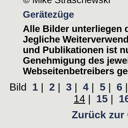
© Mike Straschewski
Gerätezüge
Alle Bilder unterliegen
Jegliche Weiterverwen
und Publikationen ist nu
Genehmigung des jewei
Webseitenbetreibers ges
Bild
1
|
2
|
3
|
4
|
5
|
6
14
|
15
|
1
Zurück zur 