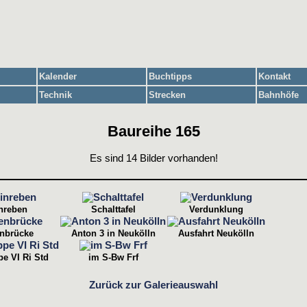
Kalender
Buchtipps
Kontakt
Technik
Strecken
Bahnhöfe
Baureihe 165
Es sind 14 Bilder vorhanden!
nreben
Schalttafel
Verdunklung
enbrücke
Anton 3 in Neukölln
Ausfahrt Neukölln
e VI Ri Std
im S-Bw Frf
Zurück zur Galerieauswahl