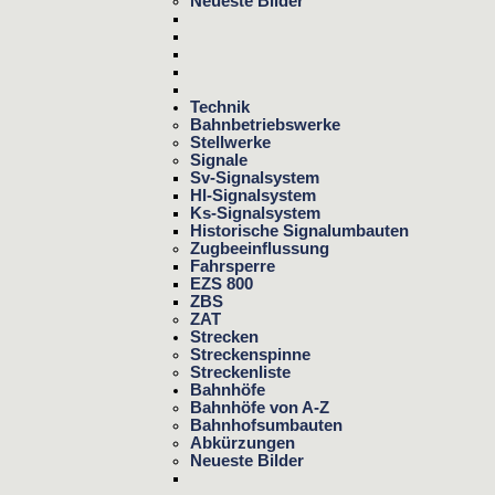
Neueste Bilder
Technik
Bahnbetriebswerke
Stellwerke
Signale
Sv-Signalsystem
Hl-Signalsystem
Ks-Signalsystem
Historische Signalumbauten
Zugbeeinflussung
Fahrsperre
EZS 800
ZBS
ZAT
Strecken
Streckenspinne
Streckenliste
Bahnhöfe
Bahnhöfe von A-Z
Bahnhofsumbauten
Abkürzungen
Neueste Bilder