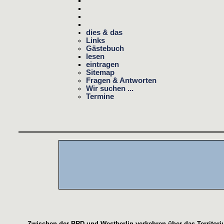
dies & das
Links
Gästebuch
lesen
eintragen
Sitemap
Fragen & Antworten
Wir suchen ...
Termine
Zwischen der BRD und Westberlin verkehren über das Territor