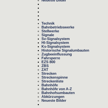
Neueste Bilder
Technik
Bahnbetriebswerke
Stellwerke
Signale
Sv-Signalsystem
Hl-Signalsystem
Ks-Signalsystem
Historische Signalumbauten
Zugbeeinflussung
Fahrsperre
EZS 800
ZBS
ZAT
Strecken
Streckenspinne
Streckenliste
Bahnhöfe
Bahnhöfe von A-Z
Bahnhofsumbauten
Abkürzungen
Neueste Bilder