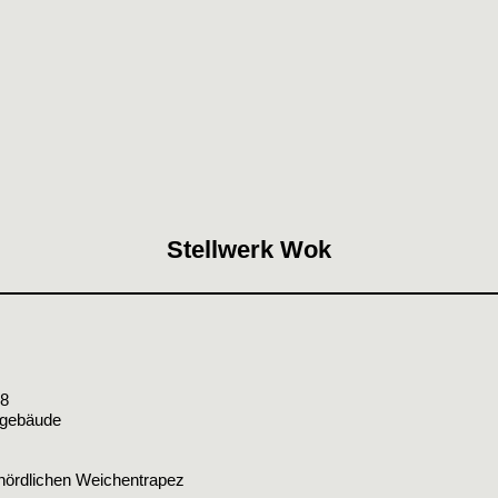
Stellwerk Wok
68
tgebäude
nördlichen Weichentrapez