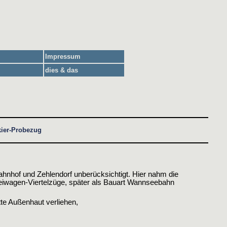
Impressum
dies & das
kier-Probezug
ahnhof und Zehlendorf unberücksichtigt. Hier nahm die
Beiwagen-Viertelzüge, später als Bauart Wannseebahn
te Außenhaut verliehen,