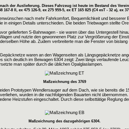
nach der Auslieferung. Dieses Fahrzeug ist heute im Bestand des Verein
88 167-8 II, ex 475 126-9, ex 275 959-5, ex ET 165 825 (C4 esT - 32 a), ex 37
denwünschen nach mehr Fahrkomfort, Bequemlichkeit und besserer 
e in einigen Details unterschieden. Die beiden Triebwagen stellte O
zuvor gelieferten S-Bahnwagen - sie waren über das Untergestell h
Wagen und nutzte den gewonnenen Platz zur Vergrößerung der Einst
 derselben Höhe ab. Zudem verbreiterte man die Fenster von bislang ein
e Gepäcknetze waren an den Wagenseiten als Längsgepäcknetze angeb
sich deutlich im Beiwagen 6304 zeigt: Zwei längs verlaufende Leuchtb
rsetzte man später durch die üblichen Opalglaslampen.
Maßzeichnung des 3769
 beiden Prototypen Wendlersauger auf dem Dach, wie sie bereits die 
erliehen, wurden in die nachfolgenden Bauarten nicht übernommen.
edene Heizstufen eingeschaltet. Durch diese selbsttätige Reglung d
Maßzeichnung des dazugehörigen 6304.