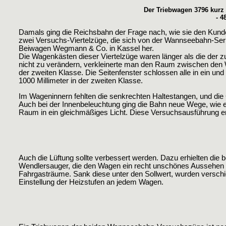
Der Triebwagen 3796 kurz 
- 4
Damals ging die Reichsbahn der Frage nach, wie sie den Kun
zwei Versuchs-Viertelzüge, die sich von der Wannseebahn-Seri
Beiwagen Wegmann & Co. in Kassel her.
Die Wagenkästen dieser Viertelzüge waren länger als die der 
nicht zu verändern, verkleinerte man den Raum zwischen den 
der zweiten Klasse. Die Seitenfenster schlossen alle in ein und
1000 Millimeter in der zweiten Klasse.
Im Wageninnern fehlten die senkrechten Haltestangen, und di
Auch bei der Innenbeleuchtung ging die Bahn neue Wege, wie es 
Raum in ein gleichmäßiges Licht. Diese Versuchsausführung e
Auch die Lüftung sollte verbessert werden. Dazu erhielten die
Wendlersauger, die den Wagen ein recht unschönes Aussehen v
Fahrgasträume. Sank diese unter den Sollwert, wurden verschi
Einstellung der Heizstufen an jedem Wagen.