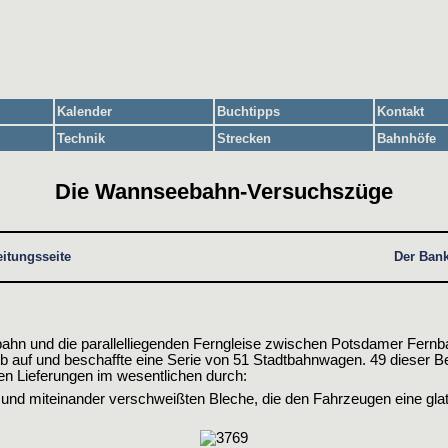
Kalender
Buchtipps
Kontakt
Technik
Strecken
Bahnhöfe
Die Wannseebahn-Versuchszüge
eitungsseite
Der Ban
bahn und die parallelliegenden Ferngleise zwischen Potsdamer Fernb
b auf und beschaffte eine Serie von 51 Stadtbahnwagen. 49 dieser 
n Lieferungen im wesentlichen durch:
 und miteinander verschweißten Bleche, die den Fahrzeugen eine glat