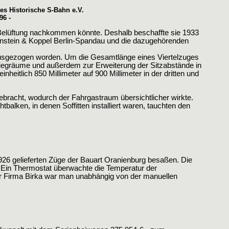
es Historische S-Bahn e.V.
96 -
Belüftung nachkommen könnte. Deshalb beschaffte sie 1933
renstein & Koppel Berlin-Spandau und die dazugehörenden
inausgezogen worden. Um die Gesamtlänge eines Viertelzuges
iegräume und außerdem zur Erweiterung der Sitzabstände in
heitlich 850 Millimeter auf 900 Millimeter in der dritten und
racht, wodurch der Fahrgastraum übersichtlicher wirkte.
alken, in denen Soffitten installiert waren, tauchten den
1926 gelieferten Züge der Bauart Oranienburg besaßen. Die
 Ein Thermostat überwachte die Temperatur der
er Firma Birka war man unabhängig von der manuellen