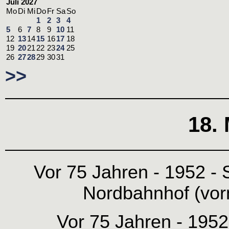
Juli 2027
Mo
Di
Mi
Do
Fr
Sa
So
1
2
3
4
5
6
7
8
9
10
11
12
13
14
15
16
17
18
19
20
21
22
23
24
25
26
27
28
29
30
31
>>
18.
Vor 75 Jahren - 1952 -
Nordbahnhof (vorm
Vor 75 Jahren - 1952