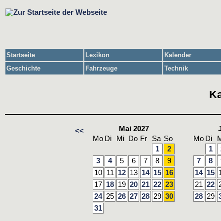
Startseite
Lexikon
Kalender
Geschichte
Fahrzeuge
Technik
Ka
Mai 2027
<<
Mo
Di
Mi
Do
Fr
Sa
So
Mo
Di
M
1
2
1
3
4
5
6
7
8
9
7
8
10
11
12
13
14
15
16
14
15
17
18
19
20
21
22
23
21
22
24
25
26
27
28
29
30
28
29
31