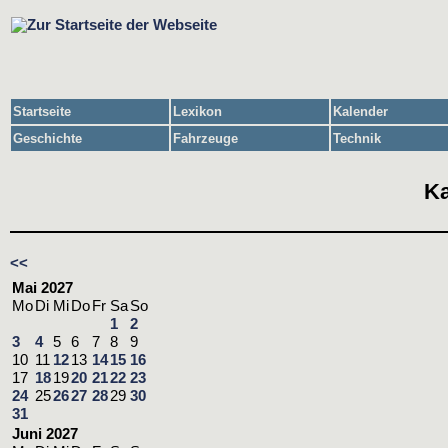
Startseite
Lexikon
Kalender
Geschichte
Fahrzeuge
Technik
Ka
<<
Mai 2027
Mo
Di
Mi
Do
Fr
Sa
So
1
2
3
4
5
6
7
8
9
10
11
12
13
14
15
16
17
18
19
20
21
22
23
24
25
26
27
28
29
30
31
Juni 2027