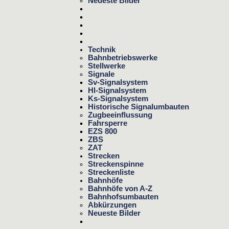
Neueste Bilder
Technik
Bahnbetriebswerke
Stellwerke
Signale
Sv-Signalsystem
Hl-Signalsystem
Ks-Signalsystem
Historische Signalumbauten
Zugbeeinflussung
Fahrsperre
EZS 800
ZBS
ZAT
Strecken
Streckenspinne
Streckenliste
Bahnhöfe
Bahnhöfe von A-Z
Bahnhofsumbauten
Abkürzungen
Neueste Bilder