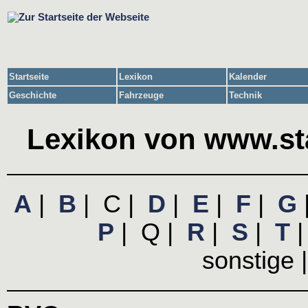
Startseite
Lexikon
Kalender
Geschichte
Fahrzeuge
Technik
Lexikon von www.sta
A
|
B
| C |
D
|
E
|
F
|
G
P
| Q |
R
|
S
|
T
sonstige 